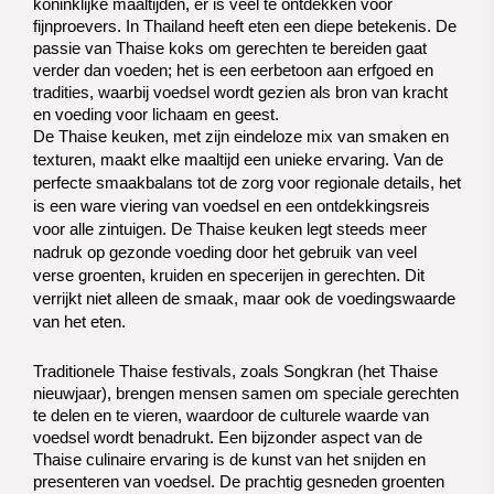
koninklijke maaltijden, er is veel te ontdekken voor
fijnproevers.
In Thailand heeft eten een diepe betekenis. De
passie van Thaise koks om gerechten te bereiden gaat
verder dan voeden; het is een eerbetoon aan erfgoed en
tradities, waarbij voedsel wordt gezien als bron van kracht
en voeding voor lichaam en geest.
De Thaise keuken, met zijn eindeloze mix van smaken en
texturen, maakt elke maaltijd een unieke ervaring. Van de
perfecte smaakbalans tot de zorg voor regionale details, het
is een ware viering van voedsel en een ontdekkingsreis
voor alle zintuigen.
De Thaise keuken legt steeds meer
nadruk op gezonde voeding door het gebruik van veel
verse groenten, kruiden en specerijen in gerechten. Dit
verrijkt niet alleen de smaak, maar ook de voedingswaarde
van het eten.
Traditionele Thaise festivals, zoals Songkran (het Thaise 
nieuwjaar), brengen mensen samen om speciale gerechten 
te delen en te vieren, waardoor de culturele waarde van 
voedsel wordt benadrukt. 
Een bijzonder aspect van de
Thaise culinaire ervaring is de kunst van het snijden en
presenteren van voedsel. De prachtig gesneden groenten