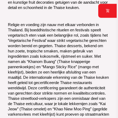
en kunstige fruit decoraties getuigen van de aandacht voor
detail en schoonheid in de Thaise keuken.
Religie en voeding zijn nauw met elkaar verbonden in 
Thailand. Bij boeddhistische rituelen en festivals speelt 
vegetarisch eten vaak een belangrijke rol, zoals tijdens het 
‘Vegetarische Festival’ waar strikt vegetarische gerechten 
worden bereid en gegeten. 
Thaise desserts, bekend om
hun zoete, tropische smaken, maken gebruik van
ingrediënten zoals kokosmelk, rijstmeel en suiker. Met
namen als “Khanom Buang” (Thaise knapperige
pannenkoekjes) en “Mango Sticky Rice” (mango met
kleefrijst), bieden ze een heerlijke afsluiting van een
maaltijd.
De internationale erkenning van de Thaise keuken
heeft geleid tot gecertificeerde Thaise restaurants
wereldwijd. Deze certificering garandeert de authenticiteit
van gerechten door strikte normen en kwaliteitscontroles.
Thaise streetfood-verkopers zijn een onmisbaar deel van
de Thaise eetcultuur, waar je lokale lekkernijen zoals “Kai
Jeow” (Thaise omelet) en “Khao Niew Moo Ping” (gegrilde
varkensvlees met kleefrijst) kunt proeven op straatmarkten