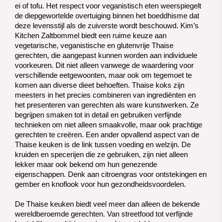
ei of tofu. Het respect voor veganistisch eten weerspiegelt 
de diepgewortelde overtuiging binnen het boeddhisme dat 
deze levensstijl als de zuiverste wordt beschouwd. 
Kim’s
Kitchen Zaltbommel biedt een ruime keuze aan
vegetarische, veganistische en glutenvrije Thaise
gerechten, die aangepast kunnen worden aan individuele
voorkeuren. Dit niet alleen vanwege de waardering voor
verschillende eetgewoonten, maar ook om tegemoet te
komen aan diverse dieet behoeften.
Thaise koks zijn
meesters in het precies combineren van ingrediënten en
het presenteren van gerechten als ware kunstwerken. Ze
begrijpen smaken tot in detail en gebruiken verfijnde
technieken om niet alleen smaakvolle, maar ook prachtige
gerechten te creëren.
Een ander opvallend aspect van de
Thaise keuken is de link tussen voeding en welzijn. De
kruiden en specerijen die ze gebruiken, zijn niet alleen
lekker maar ook bekend om hun genezende
eigenschappen. Denk aan citroengras voor ontstekingen en
gember en knoflook voor hun gezondheidsvoordelen.
De Thaise keuken biedt veel meer dan alleen de bekende
wereldberoemde gerechten. Van streetfood tot verfijnde