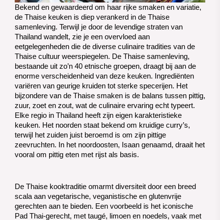
Bekend en gewaardeerd om haar rijke smaken en variatie, 
de Thaise keuken is diep verankerd in de Thaise 
samenleving. Terwijl je door de levendige straten van 
Thailand wandelt, zie je een overvloed aan 
eetgelegenheden die de diverse culinaire tradities van de 
Thaise cultuur weerspiegelen. 
De Thaise samenleving,
bestaande uit zo’n 40 etnische groepen, draagt bij aan de
enorme verscheidenheid van deze keuken. Ingrediënten
variëren van geurige kruiden tot sterke specerijen. Het
bijzondere van de Thaise smaken is de balans tussen pittig,
zuur, zoet en zout, wat de culinaire ervaring echt typeert.
Elke regio in Thailand heeft zijn eigen karakteristieke
keuken. Het noorden staat bekend om kruidige curry’s,
terwijl het zuiden juist beroemd is om zijn pittige
zeevruchten. In het noordoosten, Isaan genaamd, draait het
vooral om pittig eten met rijst als basis.
De Thaise kooktraditie omarmt diversiteit door een breed 
scala aan vegetarische, veganistische en glutenvrije 
gerechten aan te bieden. Een voorbeeld is het iconische 
Pad Thai-gerecht, met taugé, limoen en noedels, vaak met 