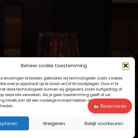
Beheer cookie toestemming
e ervaringen te bieden, gebruiken wij technologieën zoals cookies
ie over je apparaat op te slaan en/of te raadplegen. Door in te
t deze technologieën kunnen wij gegevens zoals surfgedrag of
 op deze site verwerken. Als je geen toestemming geeft of uw
g intrekt, kan dit een nadelige invloed hebben op bepaalde functies
Reserveren
kheden.
epteren
Weigeren
Bekijk voorkeuren
Powered by
Bee In
teractive