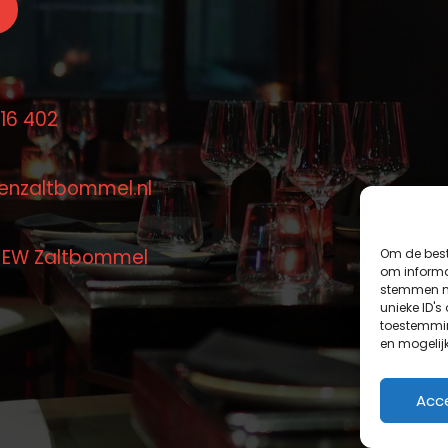
 16 402
enzaltbommel.nl
1 EW Zaltbommel
Om de best
om informat
stemmen me
unieke ID's
toestemmin
en mogelij
Acc