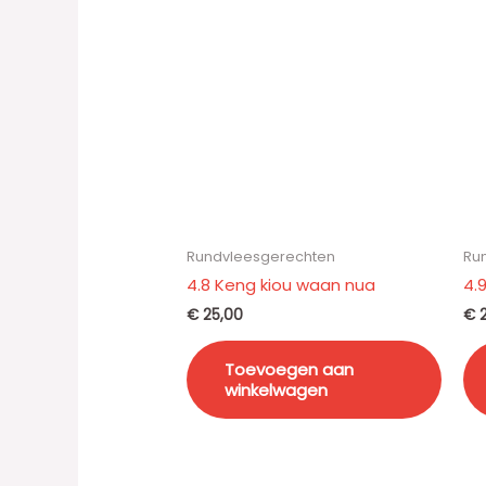
Rundvleesgerechten
Ru
4.8 Keng kiou waan nua
4.
€
25,00
€
2
Toevoegen aan
winkelwagen