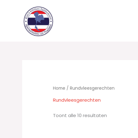
Ga
naar
de
inhoud
Home
/ Rundvleesgerechten
Rundvleesgerechten
Toont alle 10 resultaten