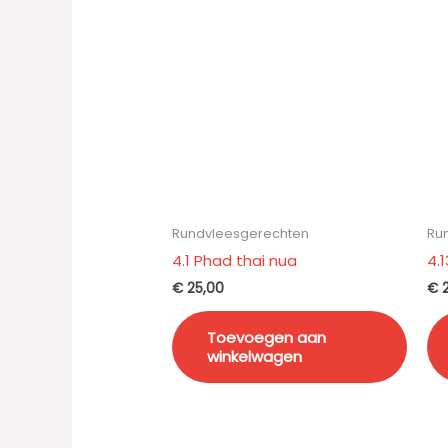
Rundvleesgerechten
Ru
4.1 Phad thai nua
4.
€
25,00
€
2
Toevoegen aan
winkelwagen