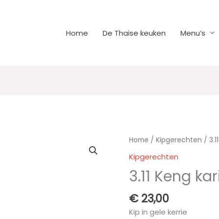
Home
De Thaise keuken
Menu’s
3.11
Home
/
Kipgerechten
/ 3.1
Keng
Kipgerechten
kari
3.11 Keng kar
kai
aantal
€
23,00
Kip in gele kerrie