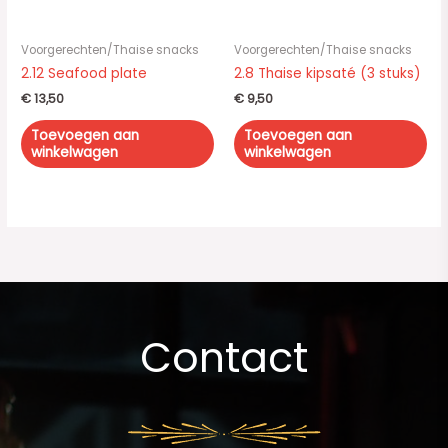
Voorgerechten/Thaise snacks
Voorgerechten/Thaise snacks
2.12 Seafood plate
2.8 Thaise kipsaté (3 stuks)
€
13,50
€
9,50
Toevoegen aan
Toevoegen aan
winkelwagen
winkelwagen
Contact