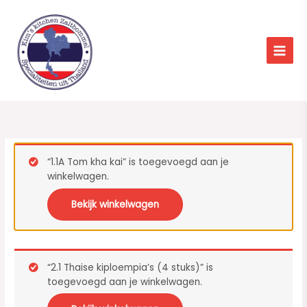
Ga
naar
de
inhoud
“1.1A Tom kha kai” is toegevoegd aan je
winkelwagen.
Bekijk winkelwagen
“2.1 Thaise kiploempia’s (4 stuks)” is
toegevoegd aan je winkelwagen.