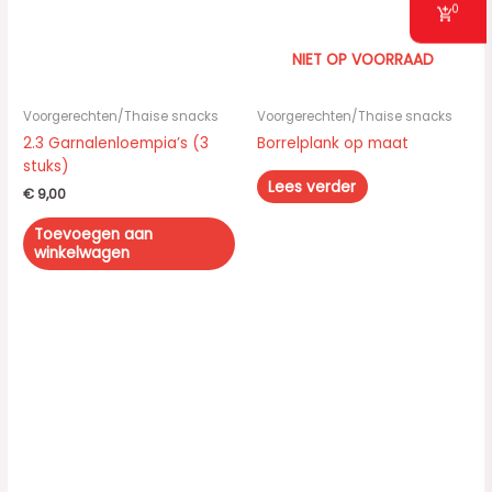
0
NIET OP VOORRAAD
Voorgerechten/Thaise snacks
Voorgerechten/Thaise snacks
2.3 Garnalenloempia’s (3
Borrelplank op maat
stuks)
Lees verder
€
9,00
Toevoegen aan
winkelwagen