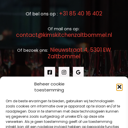
+31 85 40 16 402
Of bel ons op :
Of mail ons op:
contact@kimskitchenzaltbommel.nl
Nieuwstraat 4, 5301 EW
Of bezoek ons:
Zaltbommel
Beheer cookie
toestemming
Om de beste ervaringen te bieden, gebruiken wij technologieën
zoals cookies om informatie over je apparaat op te slaan en/of te
raadplegen. Door in te stemmen met deze technologieën kunnen
wij gegevens zoals surfgedrag of unieke ID's op deze site
verwerken. Als je geen toestemming geeft of uw toestemming
intrekt, kan dit een nadelige invloed hebben op bepaalde functies